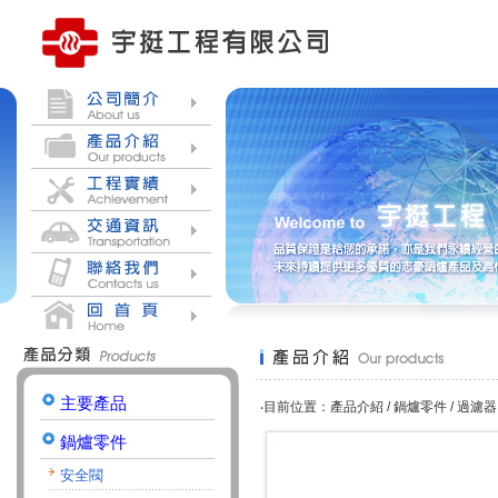
主要產品
‧目前位置：產品介紹 / 鍋爐零件 / 過濾器 
鍋爐零件
安全閥