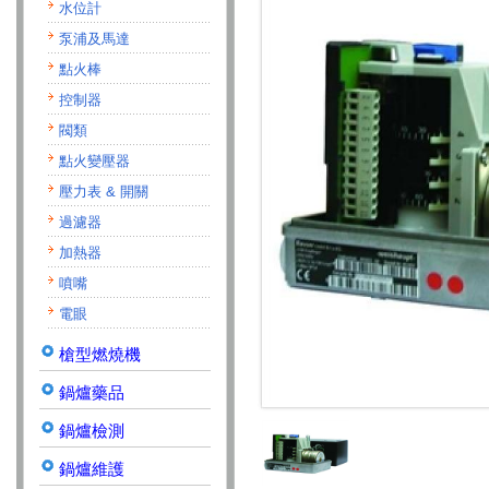
水位計
泵浦及馬達
點火棒
控制器
閥類
點火變壓器
壓力表 & 開關
過濾器
加熱器
噴嘴
電眼
槍型燃燒機
鍋爐藥品
鍋爐檢測
鍋爐維護