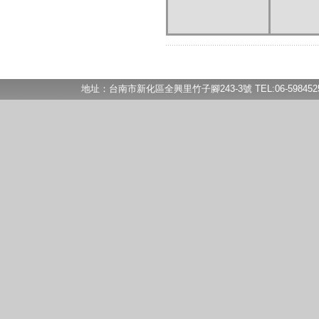
地址：台南市新化區全興里竹子腳243-3號 TEL:06-5984525